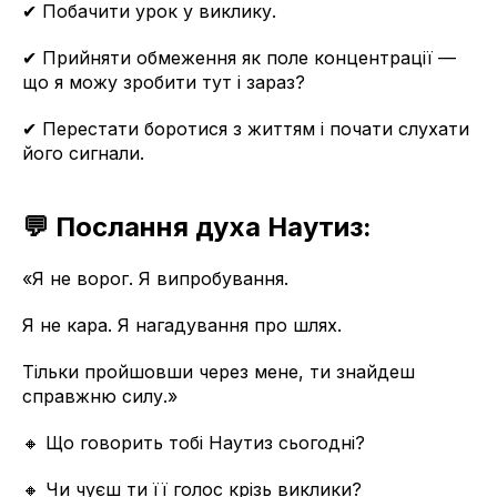
✔ Побачити урок у виклику.
✔ Прийняти обмеження як поле концентрації —
що я можу зробити тут і зараз?
✔ Перестати боротися з життям і почати слухати
його сигнали.
💬 Послання духа Наутиз:
«Я не ворог. Я випробування.
Я не кара. Я нагадування про шлях.
Тільки пройшовши через мене, ти знайдеш
справжню силу.»
🔸 Що говорить тобі Наутиз сьогодні?
🔸 Чи чуєш ти її голос крізь виклики?