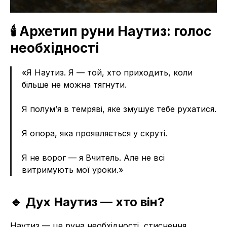
🕯️ Архетип руни Наутиз: голос
необхідності
«Я Наутиз. Я — той, хто приходить, коли
більше не можна тягнути.
Я полум’я в темряві, яке змушує тебе рухатися.
Я опора, яка проявляється у скруті.
Я не ворог — я Вчитель. Але не всі
витримують мої уроки.»
🔹 Дух Наутиз — хто він?
Наутиз — це руна необхідності, стиснення,