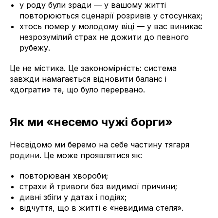
у роду були зради — у вашому житті
повторюються сценарії розривів у стосунках;
хтось помер у молодому віці — у вас виникає
незрозумілий страх не дожити до певного
рубежу.
Це не містика. Це закономірність: система
завжди намагається відновити баланс і
«дограти» те, що було перервано.
Як ми «несемо чужі борги»
Несвідомо ми беремо на себе частину тягаря
родини. Це може проявлятися як:
повторювані хвороби;
страхи й тривоги без видимої причини;
дивні збіги у датах і подіях;
відчуття, що в житті є «невидима стеля».