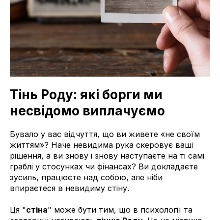
Тінь Роду: які борги ми
несвідомо виплачуємо
Бувало у вас відчуття, що ви живете «не своїм
життям»? Наче невидима рука скеровує ваші
рішення, а ви знову і знову наступаєте на ті самі
граблі у стосунках чи фінансах? Ви докладаєте
зусиль, працюєте над собою, але ніби
впираєтеся в невидиму стіну.
Ця "
стіна
" може бути тим, що в психології та