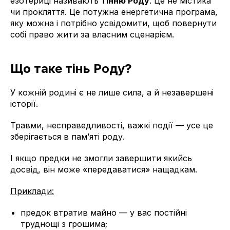
езотериці називають
тінню Роду
. Це не містика
чи прокляття. Це потужна енергетична програма,
яку можна і потрібно усвідомити, щоб повернути
собі право жити за власним сценарієм.
Що таке тінь Роду?
У кожній родині є не лише сила, а й незавершені
історії.
Травми, несправедливості, важкі події — усе це
зберігається в пам’яті роду.
І якщо предки не змогли завершити якийсь
досвід, він може «передаватися» нащадкам.
Приклади:
предок втратив майно — у вас постійні
труднощі з грошима;