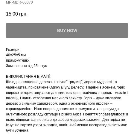
MR-MDR-00070
15,00
грн.
BUY NOW
Розміри:
40х25х5 мм
прямокутники
Замовлення від 25 штук
ВИКОРИСТАННЯ В МАГІЇ:
Ще одне священне дерево північної традиції, дерево мудрості та
чарівництва, присвячене Одину (Лугу, Велесу). Нарівні з ясенем, горіх
широко використовувався для виготовлення магічних знарядь - жезлів і
палиць, і навіть створення магічного захисту. Горіх – дуже впливове
дерево з сильним характером, одна з основних його якостей –
справедливість. Його енергія допоможе спрямувати ваш розум до
об'єктивного розгляду ситуації з різних боків. Поняття справедливості в
нього відноситься не лише до сфери людських взаємин. Для горіха не
існує не вартих уваги випадків, навіть найменша несправедливість має
бути усунена.