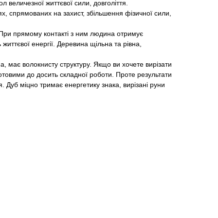
л величезної життєвої сили, довголіття.
х, спрямованих на захист, збільшення фізичної сили,
При прямому контакті з ним людина отримує
життєвої енергії. Деревина щільна та рівна,
а, має волокнисту структуру. Якщо ви хочете вирізати
готовими до досить складної роботи. Проте результати
. Дуб міцно тримає енергетику знака, вирізані руни