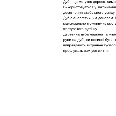
Дуб – це могутнє дерево, симво
Використовується у заклинання
досягнення стабільного успіху.
Дуб є енергетичним донором. 
максимально можливу кількість 
жовтуватого відтінку.
Деревина дуба надійна та міцн
руни на дубі, ви повинні бути 
виправдають витрачені зусилля
прослужать вам усе життя.