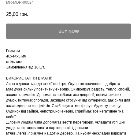
MR-MDR-00024
25,00
грн.
BUY NOW
Розміри:
40х44х5 мм
стільники
Замовлення від 10 шт.
ВИКОРИСТАННЯ В МАГІЇ:
Липа відноситься до стихії повітря. Окультне значення – доброта.
Має дуже сильну позитивну енергію. Символізує радість, тепло, спокій,
захист, гармонію. Допомагає позбавитися депресії, песимістичних
думок, гнітючих спогадів. Захищає стосунки від суперечок, дає сили для
залагодження конфліктів. Стабілізує атмосферу в будинку, очищує
будинок від зайвої, непотрібної енергії, сприймає все негативне "на
себе".
Діловим людям липа допомагає вести переговори, укладати успішні
угоди та встановлювати партнерські відносини.
М'яке, легке, приємне на дотик дерево. На ньому нескладно вирізати