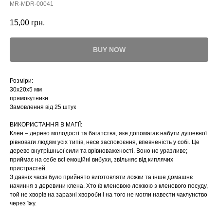
MR-MDR-00041
15,00
грн.
BUY NOW
Розміри:
30х20х5 мм
прямокутники
Замовлення від 25 штук
ВИКОРИСТАННЯ В МАГІЇ:
Клен – дерево молодості та багатства, яке допомагає набути душевної
рівноваги людям усіх типів, несе заспокоєння, впевненість у собі. Це
дерево внутрішньої сили та врівноваженості. Воно не уразливе;
приймає на себе всі емоційні вибухи, звільняє від киплячих
пристрастей.
З давніх часів було прийнято виготовляти ложки та інше домашнє
начиння з деревини клена. Хто їв кленовою ложкою з кленового посуду,
той не хворів на заразні хвороби і на того не могли навести чаклунство
через їжу.