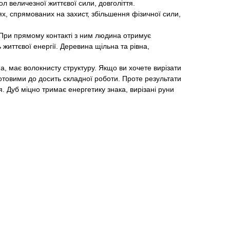
л величезної життєвої сили, довголіття.
х, спрямованих на захист, збільшення фізичної сили,
При прямому контакті з ним людина отримує
життєвої енергії. Деревина щільна та рівна,
а, має волокнисту структуру. Якщо ви хочете вирізати
готовими до досить складної роботи. Проте результати
. Дуб міцно тримає енергетику знака, вирізані руни