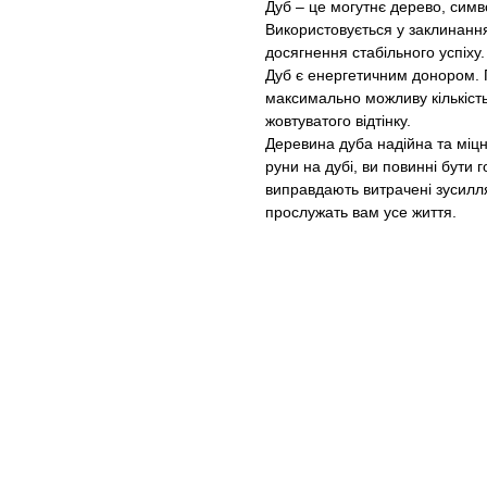
Дуб – це могутнє дерево, симво
Використовується у заклинання
досягнення стабільного успіху.
Дуб є енергетичним донором. 
максимально можливу кількість 
жовтуватого відтінку.
Деревина дуба надійна та міцн
руни на дубі, ви повинні бути 
виправдають витрачені зусилля
прослужать вам усе життя.