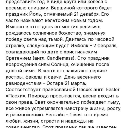
представить год в виде круга или колеса с
восемью спицами. Вершиной которого будет
праздник Йоль, отмечаемый 21 декабря. Его
часто называют кельтским новым годом.
Именно в этот день во многих религиях
рождалось солнечное божество, знаменуя
победу света над тьмой. Двигаясь по часовой
стрелке, следующим будет Имболк – 2 февраля,
совпадающий по дате с христианским
Сретением (англ. Candlemass). Это праздник
возрождения силы Солнца, очищение после
долгой зимы. В честь его зажигают первые
костры, факелы и свечи. День весеннего
равноденствия – Остара-21 марта.
Соответствует православной Пасхе: англ. Easter
«Пасхи». Природа просыпается, весна входит в
свои права. Свет окончательно побеждает тьму,
все живое устремляется навстречу жизни, росту
и размножению. Белтайн – 1 мая, это время
любви, жизни, страсти и надежды на
совершенство. Этот праздник так же известен