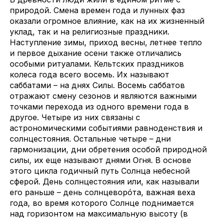
природой. Смена времен года и лунных фаз
оказали огромное влияние, как на их жизненный
уклад, так и на религиозные праздники.
Наступление зимы, приход весны, летнее тепло
и первое дыхание осени также отличались
особыми ритуалами. Кельтских праздников
колеса года всего восемь. Их называют
саббатами – на днях Силы. Восемь саббатов
отражают смену сезонов и являются важными
точками перехода из одного времени года в
другое. Четыре из них связаны с
астрономическими событиями равноденствия и
солнцестояния. Остальные четыре – дни
гармонизации, дни обретения особой природной
силы, их еще называют днями Огня. В основе
этого цикла годичный путь Солнца небесной
сферой. День солнцестояния или, как называли
его раньше – день солнцеворóта, важная веха
года, во время которого Солнце поднимается
над горизонтом на максимальную высоту (в