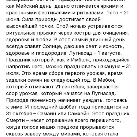
как Майский день, давно отличается яркими и
красочными фестивалями и ритуалами. Лето – 21
июня. Сила природы достигает своей
высочайшей точки. Этой ночью устраиваются
ритуальные прыжки через костры для очищения,
здоровья и любви. В этот самый длинный день
всегда славят Солнце, дающее свет и ясность,
здоровье и плодородие. Лугнасад – 1 августа.
Праздник который, как и Имболк, приходящийся
напротив него, можно праздновать накануне – 31
июля. Это время сбора первого урожая, время
заделки семян на следующий год. В Мабон,
который отмечают 21 сентября, завершается
сбор урожая, который начался на Лугнасад.
Природа понемногу начинает увядать, готовясь
к зиме. И последний шаббат года приходится на
31 октября – Самайн или Самхейн. Этот праздник
Смерти – несет отражение всего пережитого,
когда голоса наших предков прорываются
сквозь завесу между мирами, которая стала