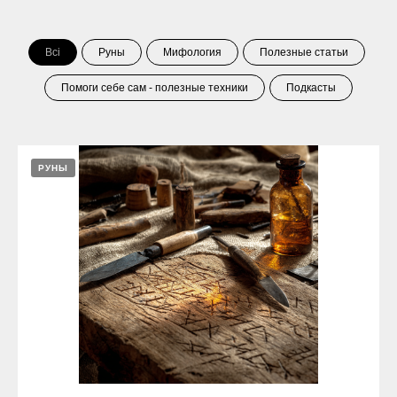
Всі
Руны
Мифология
Полезные статьи
Помоги себе сам - полезные техники
Подкасты
РУНЫ