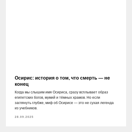
Осирис: история о том, что смерть — не
конец
Когда мы слышим имя Осириса, сразу всплывает образ
египетских богов, мумий и тёмных храмов. Но если
заглянуть глубже, миф об Осирисе — это не сухая легенда
из учебников.
28.09.2025