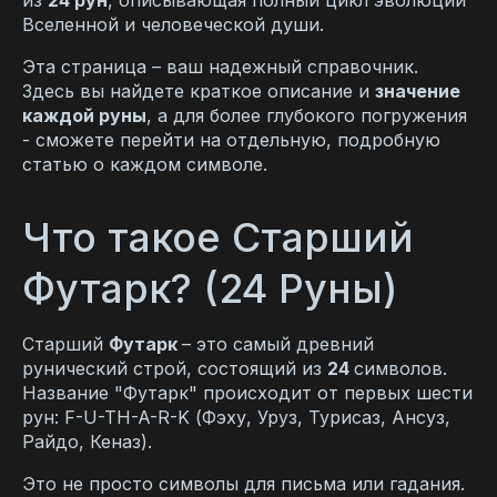
из
24 рун
, описывающая полный цикл эволюции
Вселенной и человеческой души.
Эта страница – ваш надежный справочник.
Здесь вы найдете краткое описание и
значение
каждой руны
, а для более глубокого погружения
- сможете перейти на отдельную, подробную
статью о каждом символе.
Что такое Старший
Футарк? (24 Руны)
Старший
Футарк
– это самый древний
рунический строй, состоящий из
24
символов.
Название "Футарк" происходит от первых шести
рун: F-U-TH-A-R-K (Фэху, Уруз, Турисаз, Ансуз,
Райдо, Кеназ).
Это не просто символы для письма или гадания.