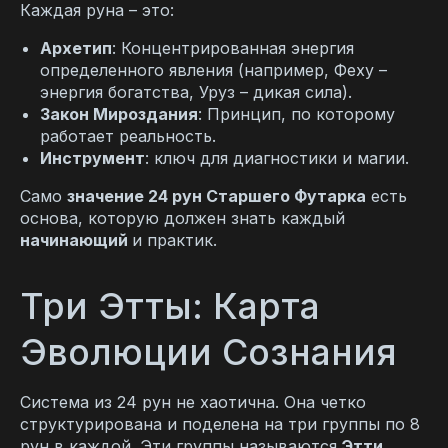
Каждая руна – это:
Архетип
: Концентрированная энергия
определенного явления (например, Феху –
энергия богатства, Уруз – дикая сила).
Закон Мироздания
: Принцип, по которому
работает реальность.
Инструмент
: ключ для диагностики и магии.
Само
значение 24 рун Старшего Футарка
есть
основа, которую должен знать каждый
начинающий
и практик.
Три Этты: Карта
Эволюции Сознания
Система из 24 рун не хаотична. Она четко
структурирована и поделена на три группы по 8
рун в каждой. Эти группы называются
Этти