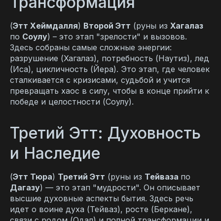
Трансформация
(
Этт Хеймдалля
)
Второй Этт
(руны из
Хагалаз
по
Соулу
) – это этап "зрелости" и вызовов.
Здесь собраны самые сложные энергии:
разрушение (Хагалаз), потребность (Наутиз), лед
(Иса), цикличность (Йера). Это этап, где человек
сталкивается с кризисами, судьбой и учится
превращать хаос в силу, чтобы в конце прийти к
победе и целостности (Соулу).
Третий Этт: Духовность
и Наследие
(
Этт Тюра
)
Третий Этт
(руны из
Тейваза
по
Дагазу
) — это этап "мудрости". Он описывает
высшие духовные аспекты бытия. Здесь речь
идет о воине духа (Тейваз), росте (Беркане),
связи с родом (Одал) и полной трансформации и