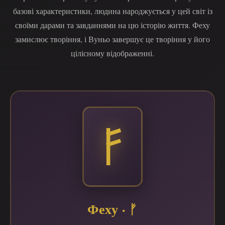
базові характеристики, людина народжується у цей світ із
своїми дарами та завданнями на цю історію життя. Феху
замислює творіння, і Вуньо завершує це творіння у його
цілісному відображенні.
Феху · ᚠ