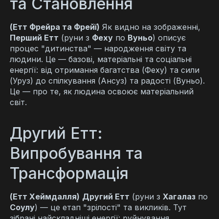
та Становлення
(Етт Фрейра та Фрейї)
Як видно на зображенні,
Перший Етт
(руни з
Феху
по
Вуньо
) описує
процес "дитинства" — народження світу та
людини. Це — базові, матеріальні та соціальні
енергії: від отримання багатства (Феху) та сили
(Уруз) до спілкування (Ансуз) та радості (Вуньо).
Це — про те, як людина освоює матеріальний
світ.
Другий Етт:
Випробування та
Трансформація
(Етт Хеймдалля)
Другий Етт
(руни з
Хагалаз
по
Соулу
) — це етап "зрілості" та викликів. Тут
зібрані найскладніші енергії: руйнування