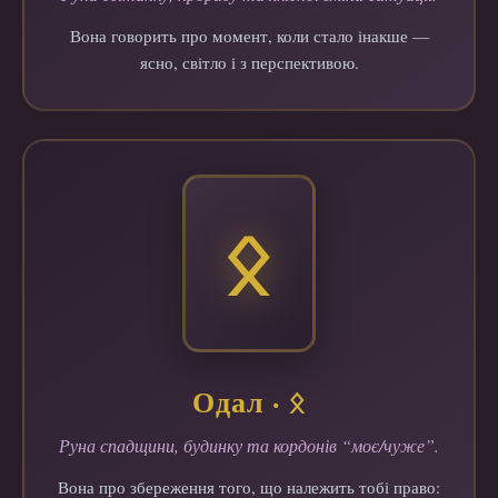
Вона говорить про момент, коли стало інакше —
ясно, світло і з перспективою.
ᛟ
Одал · ᛟ
Руна спадщини, будинку та кордонів “моє/чуже”.
Вона про збереження того, що належить тобі право: