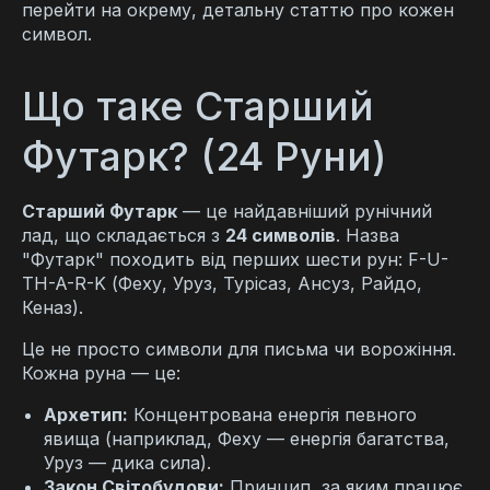
перейти на окрему, детальну статтю про кожен
символ.
Що таке Старший
Футарк? (24 Руни)
Старший Футарк
— це найдавніший рунічний
лад, що складається з
24 символів
. Назва
"Футарк" походить від перших шести рун: F-U-
TH-A-R-K (Феху, Уруз, Турісаз, Ансуз, Райдо,
Кеназ).
Це не просто символи для письма чи ворожіння.
Кожна руна — це:
Архетип:
Концентрована енергія певного
явища (наприклад, Феху — енергія багатства,
Уруз — дика сила).
Закон Світобудови:
Принцип, за яким працює