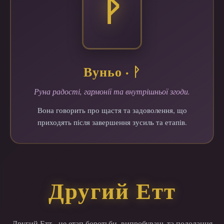
ᚹ
Вуньо · ᚹ
Руна радості, гармонії та внутрішньої згоди.
Вона говорить про щастя та задоволення, що
приходять після завершення зусиль та етапів.
Другий Етт
Другий Етт - це етап боротьби, випробувань та подолання