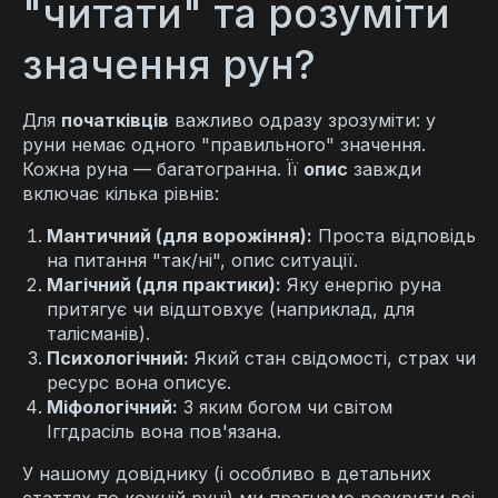
"читати" та розуміти
значення рун?
Для
початківців
важливо одразу зрозуміти: у
руни немає одного "правильного" значення.
Кожна руна — багатогранна. Її
опис
завжди
включає кілька рівнів:
Мантичний (для ворожіння):
Проста відповідь
на питання "так/ні", опис ситуації.
Магічний (для практики):
Яку енергію руна
притягує чи відштовхує (наприклад, для
талісманів).
Психологічний:
Який стан свідомості, страх чи
ресурс вона описує.
Міфологічний:
З яким богом чи світом
Іггдрасіль вона пов'язана.
У нашому довіднику (і особливо в детальних