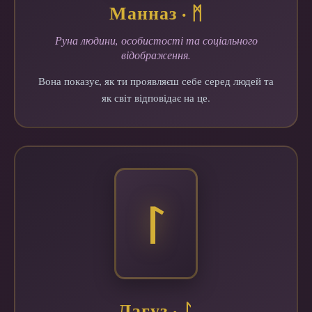
Манназ · ᛗ
Руна людини, особистості та соціального
відображення.
Вона показує, як ти проявляєш себе серед людей та
як світ відповідає на це.
ᛚ
Лагуз · ᛚ