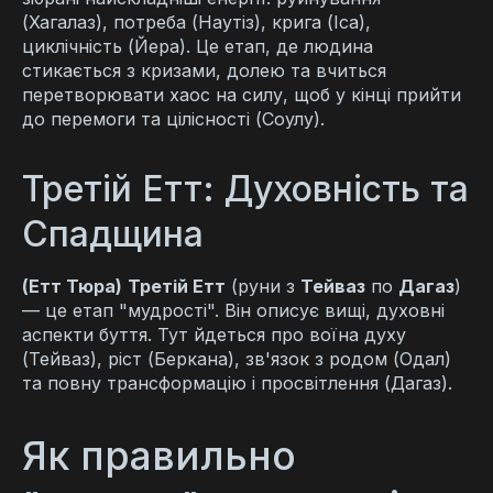
(Хагалаз), потреба (Наутіз), крига (Іса),
циклічність (Йера). Це етап, де людина
стикається з кризами, долею та вчиться
перетворювати хаос на силу, щоб у кінці прийти
до перемоги та цілісності (Соулу).
Третій Етт: Духовність та
Спадщина
(Етт Тюра)
Третій Етт
(руни з
Тейваз
по
Дагаз
)
— це етап "мудрості". Він описує вищі, духовні
аспекти буття. Тут йдеться про воїна духу
(Тейваз), ріст (Беркана), зв'язок з родом (Одал)
та повну трансформацію і просвітлення (Дагаз).
Як правильно