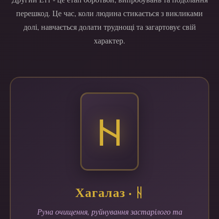
перешкод. Це час, коли людина стикається з викликами
долі, навчається долати труднощі та загартовує свій
характер.
ᚺ
Хагалаз · ᚺ
Руна очищення, руйнування застарілого та