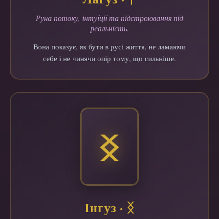
Руна потоку, інтуїції та підстроювання під
реальність.
Вона показує, як бути в русі життя, не ламаючи
себе і не чинячи опір тому, що сильніше.
ᛝ
Інгуз · ᛝ