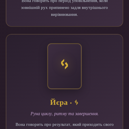
Вона говорить про період уповільнення, коли
зовнішній рух припинено задля внутрішнього
вирівнювання.
ᛃ
Йєра · ᛃ
Руна циклу, ритму та завершення.
Вона говорить про результат, який приходить свого