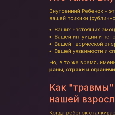
Внутренний Ребенок – эт
вашей психики (сублично
Ваших настоящих эмоци
Вашей интуиции и неп
Вашей творческой энер
Вашей уязвимости и сп
Но, в то же время, имен
раны
,
страхи
и
огранич
Как "травмы"
нашей взрос
Когда ребенок сталкивае