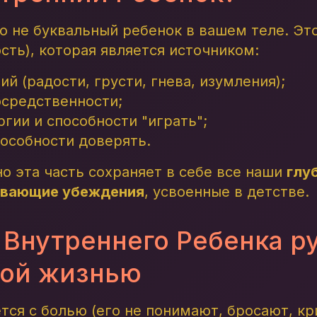
о не буквальный ребенок в вашем теле. Эт
сть), которая является источником:
й (радости, грусти, гнева, изумления);
осредственности;
гии и способности "играть";
особности доверять.
но эта часть сохраняет в себе все наши
глу
ивающие убеждения
, усвоенные в детстве.
 Внутреннего Ребенка р
лой жизнью
тся с болью (его не понимают, бросают, кр