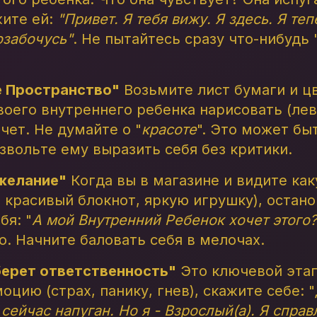
жите ей:
"Привет. Я тебя вижу. Я здесь. Я теп
позабочусь"
. Не пытайтесь сразу что-нибудь 
е Пространство"
Возьмите лист бумаги и ц
оего внутреннего ребенка нарисовать (лев
очет. Не думайте о "
красоте
". Это может бы
звольте ему выразить себя без критики.
желание"
Когда вы в магазине и видите ка
красивый блокнот, яркую игрушку), остано
бя: "
А мой Внутренний Ребенок хочет этого?
го. Начните баловать себя в мелочах.
берет ответственность"
Это ключевой этап
цию (страх, панику, гнев), скажите себе: "
ейчас напуган. Но я - Взрослый(а). Я справ