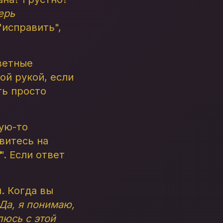
ерь
"исправить",
ветные
ой рукой, если
ть просто
кую-то
витесь на
". Если ответ
. Когда вы
Да, я понимаю,
люсь с этой