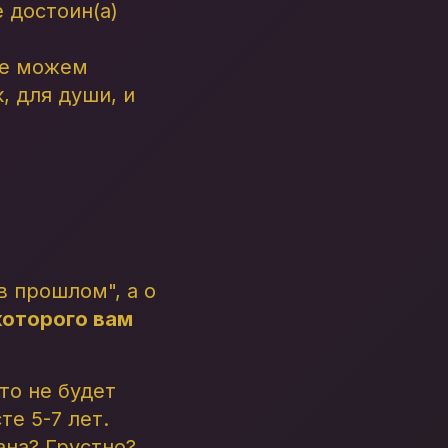
е достоин(а)
 не можем
, для души, и
в прошлом", а о
которого вам
то не будет
те 5-7 лет.
ана? Грустно?