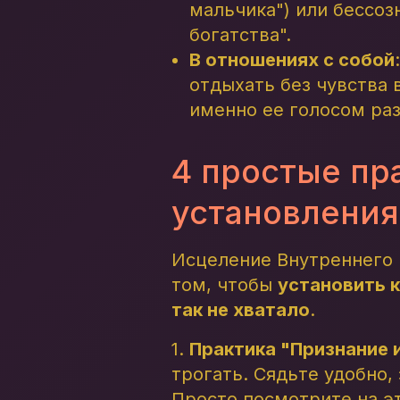
мальчика") или бессозн
богатства".
В отношениях с собой
отдыхать без чувства 
именно ее голосом ра
4 простые пр
установления
Исцеление Внутреннего Р
том, чтобы
установить к
так не хватало
.
1.
Практика "Признание 
трогать. Сядьте удобно, 
Просто посмотрите на эт