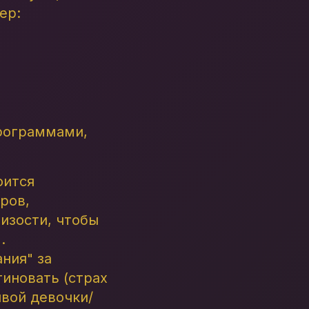
ер:
программами,
оится
ров,
лизости, чтобы
.
ния" за
тиновать (страх
ивой девочки/