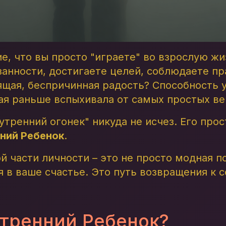
е, что вы просто "играете" во взрослую ж
анности, достигаете целей, соблюдаете пра
ящая, беспричинная радость? Способность 
рая раньше вспыхивала от самых простых в
нутренний огонек" никуда не исчез. Его про
ний Ребенок
.
й части личности – это не просто модная п
 в ваше счастье. Это путь возвращения к с
утренний Ребенок?