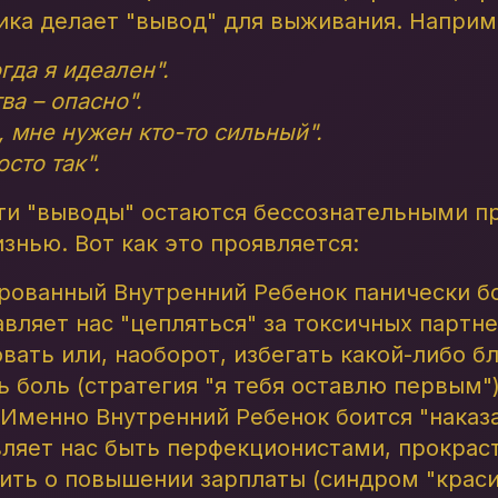
ика делает "вывод" для выживания. Наприм
гда я идеален".
ва – опасно".
, мне нужен кто-то сильный".
сто так".
эти "выводы" остаются бессознательными 
нью. Вот как это проявляется:
рованный Внутренний Ребенок панически б
авляет нас "цепляться" за токсичных партне
вать или, наоборот, избегать какой-либо б
ь боль (стратегия "я тебя оставлю первым")
 Именно Внутренний Ребенок боится "наказа
вляет нас быть перфекционистами, прокрас
сить о повышении зарплаты (синдром "крас