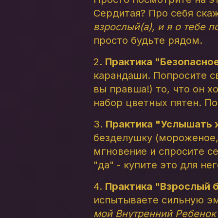
Сердитая? Про себя ска
взрослый(а), и я о тебе 
просто будьте рядом.
2.
Практика "Безопасно
карандаши. Попросите св
вы правша!) то, что он х
набор цветных пятен. По
3.
Практика "Услышать 
безделушку (мороженое, 
мгновение и спросите се
"да" - купите это для не
4.
Практика "Взрослый 
испытываете сильную эмо
мой Внутренний Ребенок с