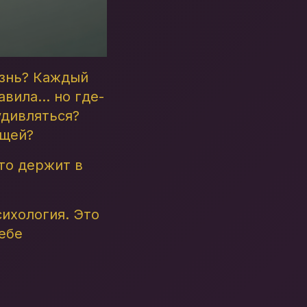
изнь? Каждый
вила... но где-
удивляться?
ещей?
сто держит в
сихология. Это
ебе