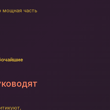
о мощная часть
бочайшие
уководят
итикуют,