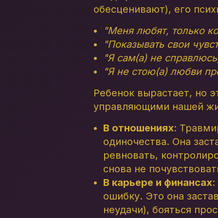
обесценивают), его псих
"Меня любят, только ко
"Показывать свои чувст
"Я сам(а) не справлюсь
"Я не стою(а) любви про
Ребенок вырастает, но 
управляющими нашей жиз
В отношениях
: Травми
одиночества. Она заст
ревновать, контролиро
снова не почувствоват
В карьере и финансах
:
ошибку. Это она заста
неудачи), бояться про