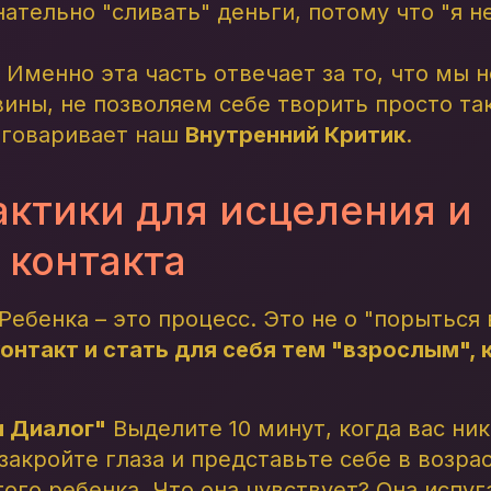
ательно "сливать" деньги, потому что "я н
: Именно эта часть отвечает за то, что мы
вины, не позволяем себе творить просто так
зговаривает наш
Внутренний Критик
.
актики для исцеления и
 контакта
ебенка – это процесс. Это не о "порыться 
онтакт и стать для себя тем "взрослым", 
и Диалог"
Выделите 10 минут, когда вас ник
закройте глаза и представьте себе в возрас
ого ребенка. Что она чувствует? Она испуг