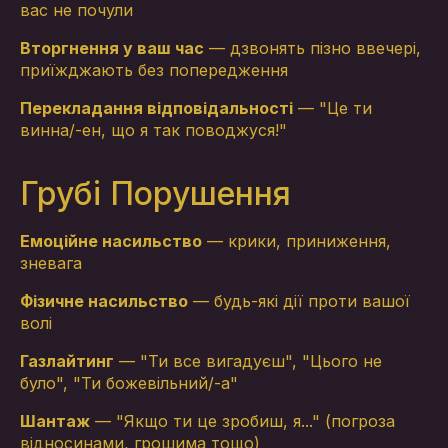
вас не почули
Вторгнення у ваш час
— дзвонять пізно ввечері,
приїжджають без попередження
Перекладання відповідальності
— "Це ти
винна/-ен, що я так поводжуся!"
Грубі Порушення
Емоційне насильство
— крики, приниження,
зневага
Фізичне насильство
— будь-які дії проти вашої
волі
Газлайтинг
— "Ти все вигадуєш", "Цього не
було", "Ти божевільний/-а"
Шантаж
— "Якщо ти це зробиш, я..." (погроза
відносинами, грошима тощо)