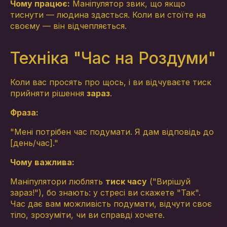
Чому працює:
Маніпулятор звик, що якщо
тиснути — людина здасться. Коли ви стоїте на
своєму — він відчепляється.
Техніка "Час на Роздуми"
Коли вас просять про щось, і ви відчуваєте тиск
прийняти рішення
зараз
.
Фраза:
"Мені потрібен час подумати. Я дам відповідь до
[день/час]."
Чому важлива:
Маніпулятори люблять
тиск часу
("Вирішуй
зараз!"), бо знають: у стресі ви скажете "Так".
Час дає вам можливість подумати, відчути своє
тіло, зрозуміти, чи ви справді хочете.