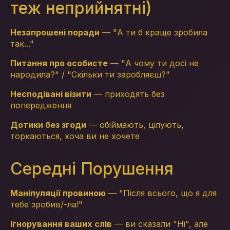
теж неприйнятні)
Незапрошені поради
— "А ти б краще зробила
так..."
Питання про особисте
— "А чому ти досі не
народила?" / "Скільки ти заробляєш?"
Несподівані візити
— приходять без
попередження
Дотики без згоди
— обіймають, цілують,
торкаються, хоча ви не хочете
Середні Порушення
Маніпуляції провиною
— "Після всього, що я для
тебе зробив/-ла!"
Ігнорування ваших слів
— ви сказали "Ні", але