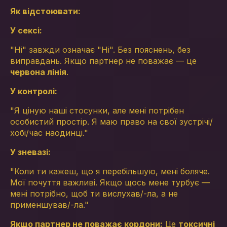
Як відстоювати:
У сексі:
"Ні" завжди означає "Ні". Без пояснень, без
виправдань. Якщо партнер не поважає — це
червона лінія
.
У контролі:
"Я ціную наші стосунки, але мені потрібен
особистий простір. Я маю право на свої зустрічі/
хобі/час наодинці."
У зневазі:
"Коли ти кажеш, що я перебільшую, мені боляче.
Мої почуття важливі. Якщо щось мене турбує —
мені потрібно, щоб ти вислухав/-ла, а не
применшував/-ла."
Якщо партнер не поважає кордони:
Це
токсичні