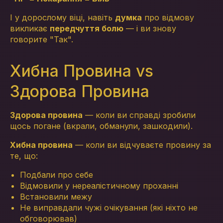
І у дорослому віці, навіть
думка
про відмову
викликає
передчуття болю
— і ви знову
говорите "Так".
Хибна Провина vs
Здорова Провина
Здорова провина
— коли ви справді зробили
щось погане (вкрали, обманули, зашкодили).
Хибна провина
— коли ви відчуваєте провину за
те, що:
Подбали про себе
Відмовили у нереалістичному проханні
Встановили межу
Не виправдали чужі очікування (які ніхто не
обговорював)