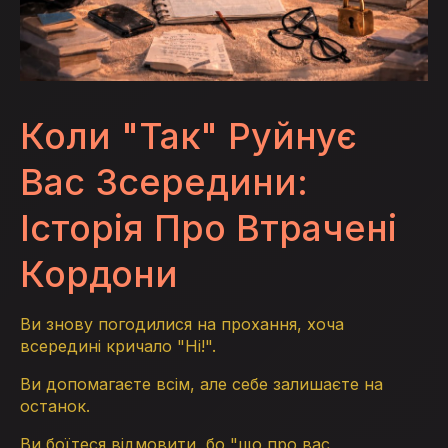
Коли "Так" Руйнує
Вас Зсередини:
Історія Про Втрачені
Кордони
Ви знову погодилися на прохання, хоча
всередині кричало "Ні!".
Ви допомагаєте всім, але себе залишаєте на
останок.
Ви боїтеся відмовити, бо "що про вас