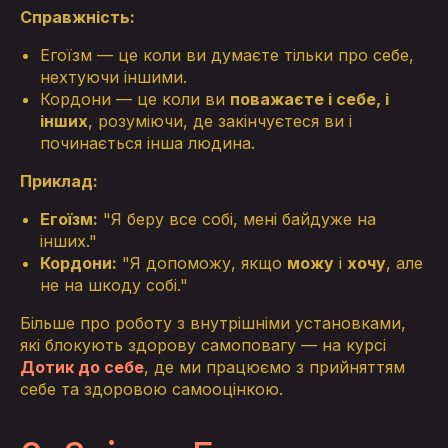
Справжність:
Егоїзм — це коли ви думаєте тільки про себе,
нехтуючи іншими.
Кордони — це коли ви
поважаєте і себе, і
інших
, розуміючи, де закінчуєтеся ви і
починається інша людина.
Приклад:
Егоїзм:
"Я беру все собі, мені байдуже на
інших."
Кордони:
"Я допоможу, якщо
можу
і
хочу
, але
не на шкоду собі."
Більше про роботу з внутрішніми установками,
які блокують здорову самоповагу — на курсі
Дотик до себе
, де ми працюємо з прийняттям
себе та здоровою самооцінкою.