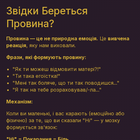
Звідки Береться
Провина?
Провина — це не природна емоція.
Це
вивчена
реакція
, яку нам виховали.
Фрази, які формують провину:
"Як ти можеш відмовити матері?!"
"Ти така егоїстка!"
"Мені так боляче, що ти так поводишся..."
"Я так на тебе розраховував/-ла..."
Механізм:
Коли ви маленькі, і вас карають (емоційно або
фізично) за те, що ви сказали "Ні" — у мозку
формується зв'язок:
"Ні" = Покарання = Біль