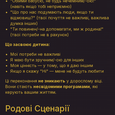
"Обійми бабусю, не будь нечемним/-ою!"
(навіть якщо тобі неприємно)
"Що про нас подумають люди, якщо ти
відмовиш?" (твої почуття не важливі, важлива
думка інших)
"Ти повинен/-на допомагати, ми ж родина!"
(твої потреби не в рахунок)
Що засвоює дитина:
Мої потреби не важливі
Я маю бути зручним/-ою для інших
Моя цінність — у тому, що я даю іншим
Якщо я скажу "Ні" — мене не будуть любити
Ці переконання
не зникають
у дорослому віці.
Вони стають
несвідомими програмами
, які
керують вашим життям.
Родові Сценарії