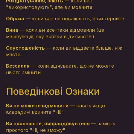
Роздратування, злість
— коли вас
"використовують", але ви мовчите
Образа
— коли вас не поважають, а ви терпите
Вина
— коли ви все-таки відмовили (це
маніпуляція, яку вклали в дитинстві)
Спустошеність
— коли ви віддаєте більше, ніж
маєте
Безсилля
— коли відчуваєте, що не можете
нічого змінити
Поведінкові Ознаки
Ви не можете відмовити
— навіть якщо
всередині кричите "Ні!"
Ви пояснюєте, виправдовуєтеся
— замість
простого "Ні, не зможу"