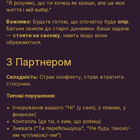
"Я розумію, що ти хочеш як краще, але це моє
життя і мій вибір."
Важливо:
Будьте готові, що спочатку буде
опір
.
Батьки звикли до старої динаміки. Ваша задача
—
стояти на своєму
, навіть якщо вони
ображаються.
З Партнером
Складність:
Страх конфлікту, страх втратити
стосунки.
Типові порушення:
Ігнорування вашого "Ні" (у сексі, у планах, у
фінансах)
Контроль (де ти, з ким, що робиш)
Зневага ("Ти перебільшуєш", "Не будь такою/-
им чутливою/-им")