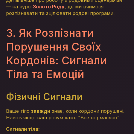
Детальніше про роботу з родовими сценаріями
— на курсі
Золото Роду
, де ми вчимося
розпізнавати та зцілювати родові програми.
3. Як Розпізнати
Порушення Своїх
Кордонів: Сигнали
Тіла та Емоцій
Фізичні Сигнали
Ваше тіло
завжди
знає, коли кордони порушені.
Навіть якщо ваш розум каже "Все нормально".
Сигнали тіла: