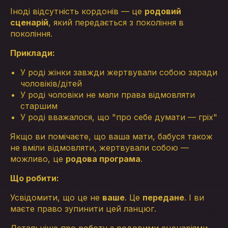
Іноді відсутність кордонів — це
родовий
сценарій
, який передається з покоління в
покоління.
Приклади:
У роді жінки завжди жертвували собою заради
чоловіків/дітей
У роді чоловіки не мали права відмовляти
старшим
У роді вважалося, що "про себе думати — гріх"
Якщо ви помічаєте, що ваша мати, бабуся також
не вміли відмовляти, жертвували собою —
можливо, це
родова програма
.
Що робити:
Усвідомити, що це не
ваше
. Це
передане
. І ви
маєте право зупинити цей ланцюг.