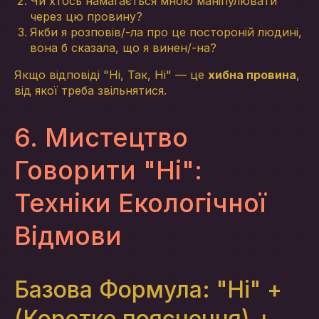
Чи хтось намагається мною маніпулювати
через цю провину?
Якби я розповів/-ла про це постороній людині,
вона б сказала, що я винен/-на?
Якщо відповіді "Ні, Так, Ні" — це
хибна провина
,
від якої треба звільнятися.
6. Мистецтво
Говорити "Ні":
Техніки Екологічної
Відмови
Базова Формула: "Ні" +
(Коротке пояснення) +