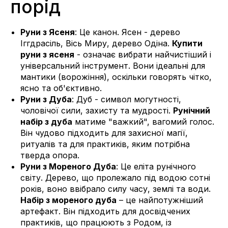
порід
Руни з Ясеня
: Це канон. Ясен - дерево
Іггдрасіль, Вісь Миру, дерево Одіна.
Купити
руни з ясеня
- означає вибрати найчистіший і
універсальний інструмент. Вони ідеальні для
мантики (ворожіння), оскільки говорять чітко,
ясно та об'єктивно.
Руни з Дуба
: Дуб - символ могутності,
чоловічої сили, захисту та мудрості.
Рунічний
набір з дуба
матиме "важкий", вагомий голос.
Він чудово підходить для захисної магії,
ритуалів та для практиків, яким потрібна
тверда опора.
Руни з Мореного Дуба
: Це еліта рунічного
світу. Дерево, що пролежало під водою сотні
років, воно ввібрало силу часу, землі та води.
Набір з мореного дуба
– це найпотужніший
артефакт. Він підходить для досвідчених
практиків, що працюють з Родом, із