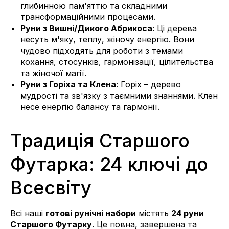
глибинною пам'яттю та складними
трансформаційними процесами.
Руни з Вишні/Дикого Абрикоса
: Ці дерева
несуть м'яку, теплу, жіночу енергію. Вони
чудово підходять для роботи з темами
кохання, стосунків, гармонізації, цілительства
та жіночої магії.
Руни з Горіха та Клена
: Горіх – дерево
мудрості та зв'язку з таємними знаннями. Клен
несе енергію балансу та гармонії.
Традиція Старшого
Футарка: 24 ключі до
Всесвіту
Всі наші
готові рунічні набори
містять
24 руни
Старшого Футарку
. Це повна, завершена та