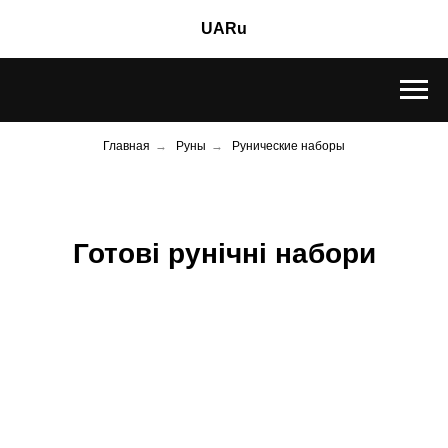
UA
Ru
Главная
→
Руны
→
Рунические наборы
Готові рунічні набори