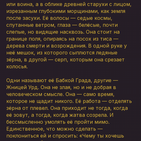
или воина, а в облике древней старухи с лицом,
изрезанным глубокими морщинами, как земля
после засухи. Её волосы — седые космы,
спутанные ветром, глаза — белёсые, почти
слепые, но видящие насквозь. Она стоит на
границе поля, опираясь на посох из тиса —
дерева смерти и возрождения. В одной руке у
неё мешок, из которого сыплются ледяные
зёрна, в другой — серп, которым она срезает
колосья.
Одни называют её Бабкой Града, другие —
Жницей Урд. Она не злая, но и не добрая в
человеческом смысле. Она — само время,
которое не щадит никого. Её работа — отделять
зёрна от плевел. Она приходит не тогда, когда
её зовут, а тогда, когда жатва созрела. И
бессмысленно умолять её пройти мимо.
Единственное, что можно сделать —
поклониться ей и спросить: «Чему ты хочешь