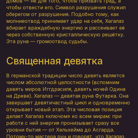
домов — не для того, чтобы призвать град, а
чтобы отвести его. Символ разрушения служил
оберегом от разрушения. Подобно тому, как
молниеотвод принимает удар на себя, Хагалаз
вбирает враждебную энергию и рассеивает её
через собственную кристаллическую решётку.
Эта руна — громоотвод судьбы.
Священная девятка
В германской традиции число девять является
числом абсолютной целостности (вспомним
девять миров Иггдрасиля, девять ночей Одина
на Древе). Хагалаз — девятая руна Футарка. Она
завершает девятичастный цикл и одновременно
открывает новый этап. Эта числовая позиция
делает Хагалаз «ключом» ко всем мирам: при
работе с ней энергия пронизывает сразу все
уровни бытия — от Хельхейма до Асгарда.
Потому-то мастера рун и говорят, что Хагалаз,