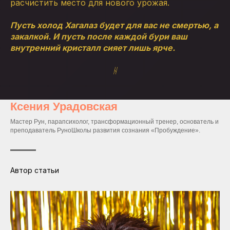
расчистить место для нового урожая.
Пусть холод Хагалаз будет для вас не смертью, а
закалкой. И пусть после каждой бури ваш
внутренний кристалл сияет лишь ярче.
ᚺ
Ксения Урадовская
Мастер Рун, парапсихолог, трансформационный тренер, основатель и
преподаватель РуноШколы развития сознания «Пробуждение».
Автор статьи