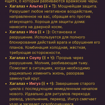
«щит», о который разбиваются вражеские чары.
Хагалаз +
Альгиз
(ᚺ + ᛉ):
Мощнейшая защита.
Разрушает любое негативное воздействие,
направленное на вас, обращая его против
атакующего. Хороша для защиты дома:
нанесите на дверной косяк.
Хагалаз +
Иса
(ᚺ + ᛁ):
Остановка и
разрушение. Используется для полного
блокирования действий врага и обрушения его
планов. Комбинация холодная, жёсткая,
требующая осторожности.
Хагалаз +
Соулу
(ᚺ + ᛋ):
Прорыв через
разрушение. Молния, разбивающая тьму.
Помогает в ситуациях, когда необходимо
радикально изменить жизнь, разорвав
замкнутый круг.
Хагалаз +
Ингуз
(ᚺ + ᛜ):
Завершение старого
цикла с последующим немедленным началом
нового. Идеально для ритуалов перехода:
развод, увольнение, переезд. Ингуз смягчает
удар и засевает освободившееся