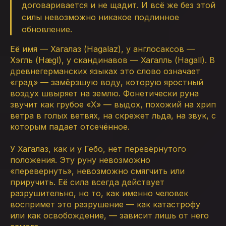
договаривается и не щадит. И всё же без этой
силы невозможно никакое подлинное
обновление.
Её имя — Хагалаз (Hagalaz), у англосаксов —
Хэгль (Hægl), у скандинавов — Хагалль (Hagall). В
древнегерманских языках это слово означает
«град» — замёрзшую воду, которую яростный
воздух швыряет на землю. Фонетически руна
звучит как грубое «Х» — выдох, похожий на хрип
ветра в голых ветвях, на скрежет льда, на звук, с
которым падает отсечённое.
У Хагалаз, как и у Гебо, нет перевёрнутого
положения. Эту руну невозможно
«перевернуть», невозможно смягчить или
приручить. Её сила всегда действует
разрушительно, но то, как именно человек
воспримет это разрушение — как катастрофу
или как освобождение, — зависит лишь от него