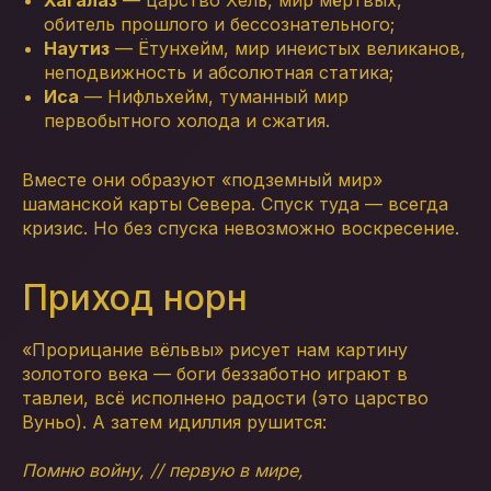
Хагалаз
— царство Хель, мир мёртвых,
обитель прошлого и бессознательного;
Наутиз
— Ётунхейм, мир инеистых великанов,
неподвижность и абсолютная статика;
Иса
— Нифльхейм, туманный мир
первобытного холода и сжатия.
Вместе они образуют «подземный мир»
шаманской карты Севера. Спуск туда — всегда
кризис. Но без спуска невозможно воскресение.
Приход норн
«Прорицание вёльвы» рисует нам картину
золотого века — боги беззаботно играют в
тавлеи, всё исполнено радости (это царство
Вуньо). А затем идиллия рушится:
Помню войну, // первую в мире,