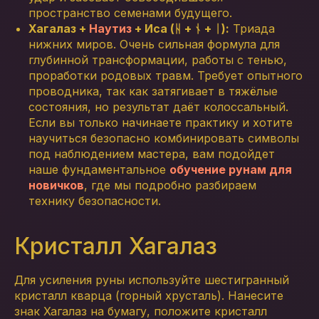
пространство семенами будущего.
Хагалаз +
Наутиз
+ Иса (ᚺ + ᚾ + ᛁ):
Триада
нижних миров. Очень сильная формула для
глубинной трансформации, работы с тенью,
проработки родовых травм. Требует опытного
проводника, так как затягивает в тяжёлые
состояния, но результат даёт колоссальный.
Если вы только начинаете практику и хотите
научиться безопасно комбинировать символы
под наблюдением мастера, вам подойдет
наше фундаментальное
обучение рунам для
новичков
, где мы подробно разбираем
технику безопасности.
Кристалл Хагалаз
Для усиления руны используйте шестигранный
кристалл кварца (горный хрусталь). Нанесите
знак Хагалаз на бумагу, положите кристалл