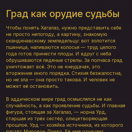
Град как орудие судьбы
Чтобы понять Хагалаз, нужно представить себе
не просто непогоду, а картину, знакомую
скандинавскому земледельцу: вот золотится
пшеница, наливаются колосья — труд целого
года готов принести плоды. И вдруг с неба
обрушиваются ледяные стрелы. За полчаса град
уничтожает всё. Это не «неудача», это
вторжение иного порядка. Стихия безжалостна,
но не зла — она просто такова. И человек не
может её остановить.
В эддическом мире град осмыслялся не как
случайность, а как проявление судьбы. И главная
фигура, стоящая за Хагалаз, — норна Урд,
старшая из трёх сестёр, олицетворяющая
прошлое. Урд — хозяйка источника, из которого
растёт Мировое Древо. Её имя означает