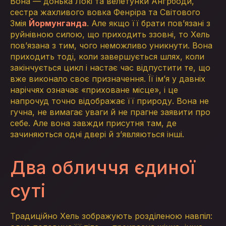
Вона — донька Локі та велетунки Анґрбоди,
сестра жахливого вовка Фенріра та Світового
Змія
Йормунганда
. Але якщо її брати пов’язані з
руйнівною силою, що приходить ззовні, то Хель
пов’язана з тим, чого неможливо уникнути. Вона
приходить тоді, коли завершується шлях, коли
закінчується цикл і настає час відпустити те, що
вже виконало своє призначення. Її ім’я у давніх
наріччях означає «приховане місце», і це
напрочуд точно відображає її природу. Вона не
гучна, не вимагає уваги й не прагне заявити про
себе. Але вона завжди присутня там, де
зачиняються одні двері й з’являються інші.
Два обличчя єдиної
суті
Традиційно Хель зображують розділеною навпіл: