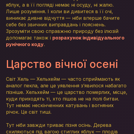
яблук, а в її погляді немає ні осуду, ні жалю.
Лише розуміння. І коли ви дивитеся в її очі,
виникає дивне відчуття — ніби вперше бачите
себе без звичних виправдань і пояснень.
Зрозуміти свою справжню природу без ілюзій
допомагає також і
розрахунок індивідуального
рунічного коду
.
Царство вічної осені
Світ Хель — Хельхейм — часто сприймають як
аналог пекла, але це уявлення з’явилося набагато
пізніше. Хельхейм — це царство померлих, місце,
куди приходять ті, хто пішов не на полі битви.
Тут немає нескінченних катувань і вогняних
річок. Це світ тиші.
Тут ніби завжди триває пізня осінь. Дерева
схиляються під вагою стиглих яблук — плодів