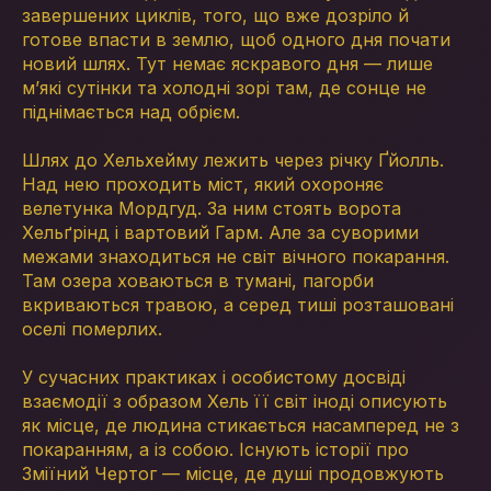
завершених циклів, того, що вже дозріло й
готове впасти в землю, щоб одного дня почати
новий шлях. Тут немає яскравого дня — лише
м’які сутінки та холодні зорі там, де сонце не
піднімається над обрієм.
Шлях до Хельхейму лежить через річку Ґйолль.
Над нею проходить міст, який охороняє
велетунка Мордгуд. За ним стоять ворота
Хельґрінд і вартовий Гарм. Але за суворими
межами знаходиться не світ вічного покарання.
Там озера ховаються в тумані, пагорби
вкриваються травою, а серед тиші розташовані
оселі померлих.
У сучасних практиках і особистому досвіді
взаємодії з образом Хель її світ іноді описують
як місце, де людина стикається насамперед не з
покаранням, а із собою. Існують історії про
Зміїний Чертог — місце, де душі продовжують