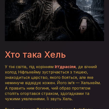
Хто така Хель
У тіні світів, під корінням
Іґґдрасіля
, де вічний
холод Ніфльхейму зустрічається з тишею,
знаходиться царство, якого бояться, але яке
неминуче відвідує кожен. Його ім’я — Хельхейм.
А править ним богиня, чий образ протягом
століть огортався страхом, здогадками та
чужими уявленнями. Її звуть Хель.