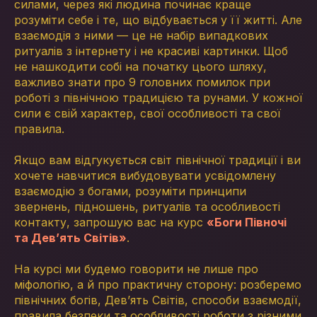
силами, через які людина починає краще
розуміти себе і те, що відбувається у її житті. Але
взаємодія з ними — це не набір випадкових
ритуалів з інтернету і не красиві картинки. Щоб
не нашкодити собі на початку цього шляху,
важливо знати про 9 головних помилок при
роботі з північною традицією та рунами. У кожної
сили є свій характер, свої особливості та свої
правила.
Якщо вам відгукується світ північної традиції і ви
хочете навчитися вибудовувати усвідомлену
взаємодію з богами, розуміти принципи
звернень, підношень, ритуалів та особливості
контакту, запрошую вас на курс
«Боги Півночі
та Дев’ять Світів»
.
На курсі ми будемо говорити не лише про
міфологію, а й про практичну сторону: розберемо
північних богів, Дев’ять Світів, способи взаємодії,
правила безпеки та особливості роботи з різними