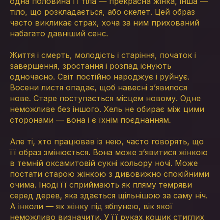
одна половина її тіла — прекрасна жінка, інша —
тіло, що розкладається, або скелет. Цей образ
часто викликає страх, хоча за ним прихований
набагато давніший сенс.
Життя і смерть, молодість і старіння, початок і
завершення, зростання і розпад існують
одночасно. Світ постійно народжує і руйнує.
Восени листя опадає, щоб навесні з’явилося
нове. Старе поступається місцем новому. Одне
неможливе без іншого. Хель не обирає між цими
сторонами — вона і є їхнім поєднанням.
Але ті, хто працював із нею, часто говорять, що
її образ змінюється. Вона може з’явитися жінкою
в темній оксамитовій сукні кольору ночі. Може
постати старою жінкою з дивовижно спокійними
очима. Іноді її сприймають як пляму темряви
серед дерев, яка здається щільнішою за саму ніч.
А інколи — як жінку під яблунею, вік якої
неможливо визначити. У її руках кошик стиглих