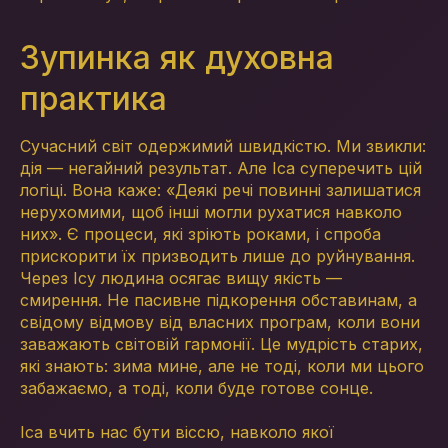
Зупинка як духовна
практика
Сучасний світ одержимий швидкістю. Ми звикли:
дія — негайний результат. Але Іса суперечить цій
логіці. Вона каже: «Деякі речі повинні залишатися
нерухомими, щоб інші могли рухатися навколо
них». Є процеси, які зріють роками, і спроба
прискорити їх призводить лише до руйнування.
Через Ісу людина осягає вищу якість —
смирення. Не пасивне підкорення обставинам, а
свідому відмову від власних програм, коли вони
заважають світовій гармонії. Це мудрість старих,
які знають: зима мине, але не тоді, коли ми цього
забажаємо, а тоді, коли буде готове сонце.
Іса вчить нас бути віссю, навколо якої