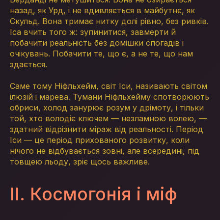
назад, як Урд, і не вдивляється в майбутнє, як
Скульд. Вона тримає нитку долі рівно, без ривків.
Іса вчить того ж: зупинитися, завмерти й
побачити реальність без домішки спогадів і
очікувань. Побачити те, що є, а не те, що нам
здається.
Саме тому Ніфльхейм, світ Іси, називають світом
ілюзій і марева. Тумани Ніфльхейму спотворюють
обриси, холод занурює розум у дрімоту, і тільки
той, хто володіє ключем — незламною волею, —
здатний відрізнити міраж від реальності. Період
Іси — це період прихованого розвитку, коли
нічого не відбувається зовні, але всередині, під
товщею льоду, зріє щось важливе.
II. Космогонія і міф