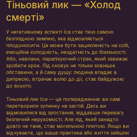
Тіньовий лик — «Холод
смерті»
У негативному аспекті Іса стає тією самою
безплідною землею, яка відмовляється
плодоносити. Це може бути зацикленість на собі,
емоційна холодність, нездатність до близькості.
Або, навпаки, паралізуючий страх, який заважає
зробити крок. Лід сковує не тільки зовнішні
обставини, а й саму душу: людина впадає в
депресію, втрачає волю до дії, стає байдужою
до всього.
Тіньовий лик Іси — це попередження: ви самі
перетворили зупинку на застій. Десь ви
відмовилися від зростання, віддавши перевагу
безпечній нерухомості. Але лід, який занадто
довго не тане, стає могильною плитою. Якщо ви
відчуваєте, що ваша практика або життя зайшли