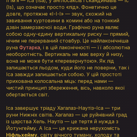
Її ім’я — Іса (Isa), у англосаксів і скандинавів — Іс
(Is), що означає просто «лід». Фонетично це
довге, протяжне «І-І-І» — звук, схожий на
завивання хуртовини в комині або на тонкий
дзвін замерзаючої води. Графічно руна являє
собою одну-єдину вертикальну риску — прямий,
нічим не перерваний стовбур. Це найлаконічніша
руна
Футарка
, і в цій лаконічності — її абсолютна
необоротність. Вертикаль не має верху й низу,
вона не може бути «перевернутою». Як лід
залишається льодом, куди його не поверни, так і
Іса завжди залишається собою. У цій простоті
прихована колосальна міць: перед нами —
чистий принцип збереження, вісь, навколо якої
обертається світ.
Іса завершує тріаду Хагалаз–Наутіз–Іса — три
руни Нижніх світів. Хагалаз — це руйнівний град
із царства Хель. Наутіз — це тертя й нужда з
Йотунгейму. А Іса — це крижана нерухомість
Ніфльхейму
, світу вічного туману, холоду та