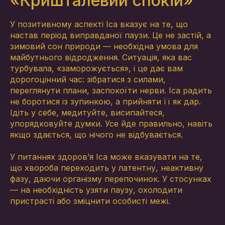
«Кришталевий спокій»
У позитивному аспекті Іса вказує на те, що
настав період виправданої паузи. Це не застій, а
зимовий сон природи — необхідна умова для
майбутнього відродження. Ситуація, яка вас
турбувала, «заморожується», і це дає вам
дорогоцінний час: зібратися з силами,
переглянути плани, заспокоїти нерви. Іса радить
не боротися із зупинкою, а прийняти її як дар.
Ідіть у себе, медитуйте, висипайтеся,
упорядковуйте думки. Усе йде правильно, навіть
якщо здається, що нічого не відбувається.
У питаннях здоров’я Іса може вказувати на те,
що хвороба переходить у латентну, неактивну
фазу, даючи організму перепочинок. У стосунках
— на необхідність узяти паузу, охолодити
пристрасті або зміцнити особисті межі.