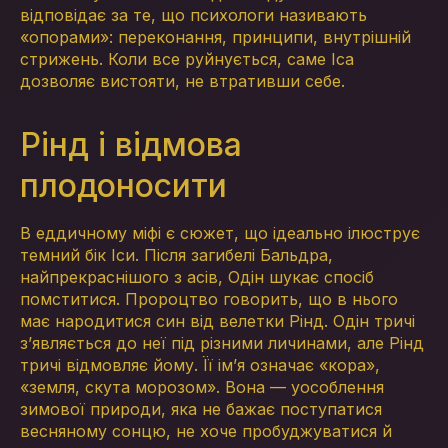
відповідає за те, що психологи називають
«опорами»: переконання, принципи, внутрішній
стрижень. Коли все руйнується, саме Іса
дозволяє вистояти, не втративши себе.
Рінд і відмова
плодоносити
В еддичному міфі є сюжет, що ідеально ілюструє
темний бік Іси. Після загибелі Бальдра,
найпрекраснішого з асів, Одін шукає спосіб
помститися. Пророцтво говорить, що в нього
має народитися син від велетки Рінд. Одін тричі
з’являється до неї під різними личинами, але Рінд
тричі відмовляє йому. Її ім’я означає «кора»,
«земля, скута морозом». Вона — уособлення
зимової природи, яка не бажає поступатися
весняному сонцю, не хоче пробуджуватися й