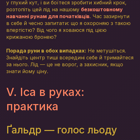
у глухий кут, і ви боїтеся зробити хибний крок,
розтопіть цей лід на нашому
безкоштовному
навчанні рунам для початківців
. Час зазирнути
в себе й чесно запитати: що я охороняю з такою
впертістю? Від чого я ховаюся під цією
крижаною бронею?
Порада руни в обох випадках:
Не метушіться.
Знайдіть центр тиші всередині себе й тримайтеся
за нього. Лід — це не ворог, а захисник, якщо
знати йому ціну.
V. Іса в руках:
практика
Ґальдр — голос льоду