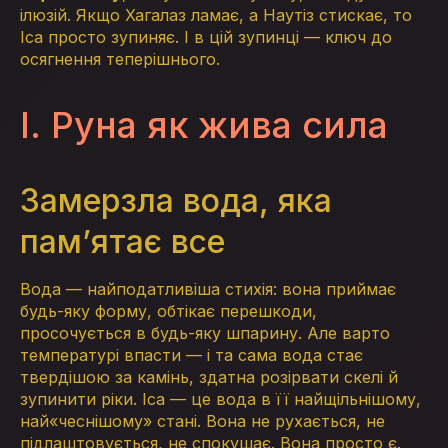
ілюзій. Якщо Хагалаз ламає, а Наутіз стискає, то
Іса просто зупиняє. І в цій зупинці — ключ до
осягнення теперішнього.
I. Руна як жива сила
Замерзла вода, яка
пам’ятає все
Вода — найподатливіша стихія: вона приймає
будь-яку форму, обтікає перешкоди,
просочується в будь-яку шпарину. Але варто
температурі впасти — і та сама вода стає
твердішою за камінь, здатна розірвати скелі й
зупинити ріки. Іса — це вода в її найщільнішому,
най«чеснішому» стані. Вона не рухається, не
підлаштовується, не спокушає. Вона просто є.