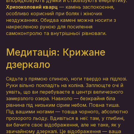
впорядковують думки й стабілізують енергетику.
Хризоколовий кварц
— камінь заспокоєння,
особливо корисний при болях і жіночих
нездужаннях. Обидва камені можна носити з
накресленою руною для посилення
самоконтролю та внутрішньої рівноваги.
Медитація: Крижане
дзеркало
Сядьте з прямою спиною, ноги твердо на підлозі.
Руки вільно покладіть на коліна. Заплющте очі й
уявіть, що ви перебуваєте в центрі величезного
замерзлого озера. Навколо — безкрайня біла
рівнина під низьким сірим небом. Повна тиша.
Під вашими ногами — товща чорного, абсолютно
прозорого льоду. Вдивіться в неї: там, у глибині,
ви бачите своє відображення, але не таке, як у
звичайному дзеркалі. Це відображення — ваша