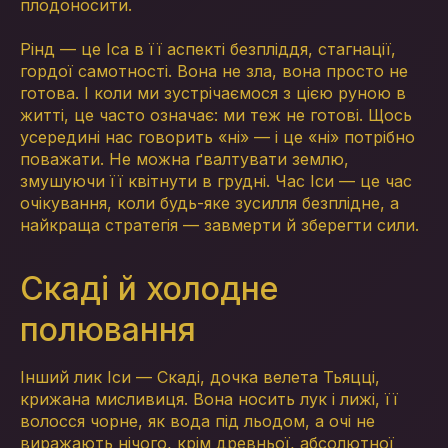
плодоносити.
Рінд — це Іса в її аспекті безпліддя, стагнації,
гордої самотності. Вона не зла, вона просто не
готова. І коли ми зустрічаємося з цією руною в
житті, це часто означає: ми теж не готові. Щось
усередині нас говорить «ні» — і це «ні» потрібно
поважати. Не можна ґвалтувати землю,
змушуючи її квітнути в грудні. Час Іси — це час
очікування, коли будь-яке зусилля безплідне, а
найкраща стратегія — завмерти й зберегти сили.
Скаді й холодне
полювання
Інший лик Іси — Скаді, дочка велета Тьяцці,
крижана мисливиця. Вона носить лук і лижі, її
волосся чорне, як вода під льодом, а очі не
виражають нічого, крім древньої, абсолютної