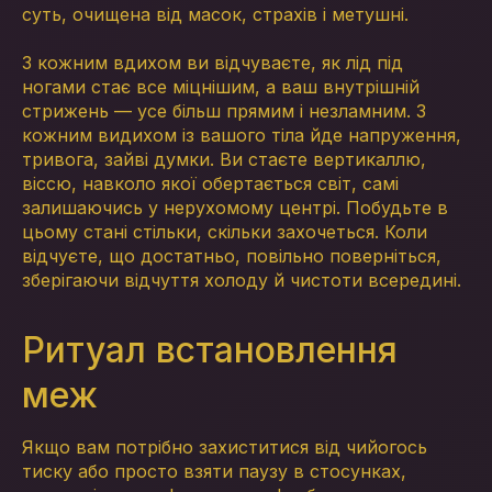
суть, очищена від масок, страхів і метушні.
З кожним вдихом ви відчуваєте, як лід під
ногами стає все міцнішим, а ваш внутрішній
стрижень — усе більш прямим і незламним. З
кожним видихом із вашого тіла йде напруження,
тривога, зайві думки. Ви стаєте вертикаллю,
віссю, навколо якої обертається світ, самі
залишаючись у нерухомому центрі. Побудьте в
цьому стані стільки, скільки захочеться. Коли
відчуєте, що достатньо, повільно поверніться,
зберігаючи відчуття холоду й чистоти всередині.
Ритуал встановлення
меж
Якщо вам потрібно захиститися від чийогось
тиску або просто взяти паузу в стосунках,