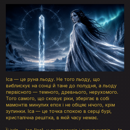
Іса — це руна льоду. Не того льоду, що
виблискує на сонці й тане до полудня, а льоду
первісного — темного, древнього, нерухомого.
Того самого, що сковує ріки, зберігає в собі
мамонтів минулих епох і не обіцяє нічого, крім
зупинки. Іса — це точка спокою в серці бурі,
кристалічна решітка, в якій часу немає.