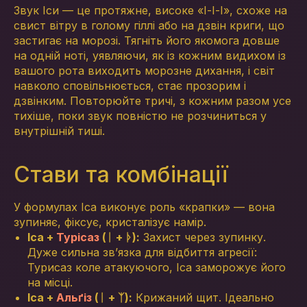
Звук Іси — це протяжне, високе «І-І-І», схоже на
свист вітру в голому гіллі або на дзвін криги, що
застигає на морозі. Тягніть його якомога довше
на одній ноті, уявляючи, як із кожним видихом із
вашого рота виходить морозне дихання, і світ
навколо сповільнюється, стає прозорим і
дзвінким. Повторюйте тричі, з кожним разом усе
тихіше, поки звук повністю не розчиниться у
внутрішній тиші.
Стави та комбінації
У формулах Іса виконує роль «крапки» — вона
зупиняє, фіксує, кристалізує намір.
Іса +
Турісаз
(ᛁ + ᚦ):
Захист через зупинку.
Дуже сильна зв’язка для відбиття агресії:
Турисаз коле атакуючого, Іса заморожує його
на місці.
Іса +
Альґіз
(ᛁ + ᛉ):
Крижаний щит. Ідеально