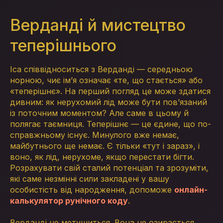
Верданді й мистецтво
теперішнього
Іса співвідноситься з Верданді — середньою
норною, чиє ім’я означає «те, що стається» або
«теперішнє». На перший погляд це може здатися
дивним: як нерухомий лід може бути пов’язаний
із поточним моментом? Але саме в цьому й
полягає таємниця. Теперішнє — це єдине, що по-
справжньому існує. Минулого вже немає,
майбутнього ще немає. Є тільки «тут і зараз», і
воно, як лід, нерухоме, якщо перестати бігти.
Розрахувати свій сталий потенціал та зрозуміти,
які саме незмінні сили закладені у вашу
особистість від народження, допоможе
онлайн-
калькулятор рунічного коду
.
Верданді не метушиться. Вона не озирається