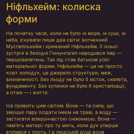
Ніфльхейм: колиска
форми
На початку часів, коли не було ні моря, ні суші, ні
неба, існували лише два світи: вогненний
Муспелльхейм і крижаний Ніфльхейм. З їхньої
зустрічі в безодні Гіннунгагап народився Імір —
першовелетень. Так лід став батьком усієї
матеріальної форми. Ніфльхейм — це не просто
«світ холоду», це джерело структури, меж,
визначеності. Без льоду не було б кісток, скелета,
фундаменту. Без зупинки не було б кристалізації,
а отже — і життя.
Іса править цим світом. Вона — та сила, що
змушує пару осідати інеєм на траві, а воду —
застигати візерунчастою сніжинкою. Вона —
пам’ять матерії про ту мить, коли дух уперше
втілився у плоть. І в людській душі вона