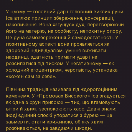
У цьому — головний дар і головний виклик руни.
Іса втілює принцип збереження, консервації,
накопичення. Вона «згущує» дух, перетворюючи
його на матерію, на особисту, непохитну опору.
Це руна самозбереження й самодостатності. У
позитивному аспекті вона проявляється як
здоровий індивідуалізм, уміння виживати
наодинці, здатність тримати удар і не
розсипатися під тиском. У негативному — як
холодний егоцентризм, черствість, установка
«кожен сам за себе».
Північна традиція називала лід «дорогоцінним
каменем». У «Промовах Високого» Іса згадується
як одна з «рун прибою» — тих, що вгамовують
вітри й хвилі, заспокоюють хаос. Давні знали:
іноді єдиний спосіб упоратися з бурею — це
завмерти, стати крижиною, об яку хвилі
розбиваються, не завдаючи шкоди.