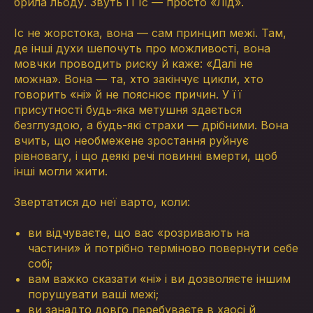
брила льоду. Звуть її Іс — просто «Лід».
Іс не жорстока, вона — сам принцип межі. Там,
де інші духи шепочуть про можливості, вона
мовчки проводить риску й каже: «Далі не
можна». Вона — та, хто закінчує цикли, хто
говорить «ні» й не пояснює причин. У її
присутності будь-яка метушня здається
безглуздою, а будь-які страхи — дрібними. Вона
вчить, що необмежене зростання руйнує
рівновагу, і що деякі речі повинні вмерти, щоб
інші могли жити.
Звертатися до неї варто, коли:
ви відчуваєте, що вас «розривають на
частини» й потрібно терміново повернути себе
собі;
вам важко сказати «ні» і ви дозволяєте іншим
порушувати ваші межі;
ви занадто довго перебуваєте в хаосі й