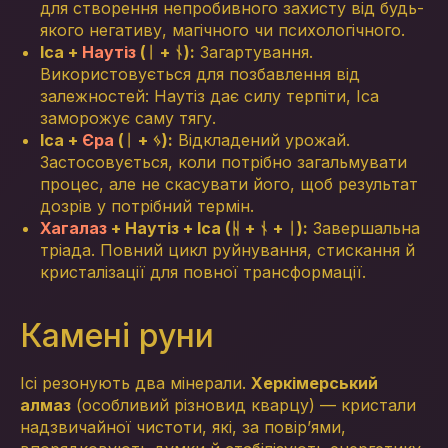
для створення непробивного захисту від будь-
якого негативу, магічного чи психологічного.
Іса +
Наутіз
(ᛁ + ᚾ):
Загартування.
Використовується для позбавлення від
залежностей: Наутіз дає силу терпіти, Іса
заморожує саму тягу.
Іса +
Єра
(ᛁ + ᛃ):
Відкладений урожай.
Застосовується, коли потрібно загальмувати
процес, але не скасувати його, щоб результат
дозрів у потрібний термін.
Хагалаз
+ Наутіз + Іса (ᚺ + ᚾ + ᛁ):
Завершальна
тріада. Повний цикл руйнування, стискання й
кристалізації для повної трансформації.
Камені руни
Ісі резонують два мінерали.
Херкімерський
алмаз
(особливий різновид кварцу) — кристали
надзвичайної чистоти, які, за повір’ями,