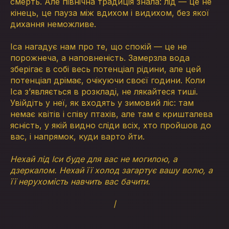
смерть. Але північна традиція знала: лід — це не
кінець, це пауза між вдихом і видихом, без якої
дихання неможливе.
Іса нагадує нам про те, що спокій — це не
порожнеча, а наповненість. Замерзла вода
зберігає в собі весь потенціал рідини, але цей
потенціал дрімає, очікуючи своєї години. Коли
Іса з’являється в розкладі, не лякайтеся тиші.
Увійдіть у неї, як входять у зимовий ліс: там
немає квітів і співу птахів, але там є кришталева
ясність, у якій видно сліди всіх, хто пройшов до
вас, і напрямок, куди варто йти.
Нехай лід Іси буде для вас не могилою, а
дзеркалом. Нехай її холод загартує вашу волю, а
її нерухомість навчить вас бачити.
ᛁ