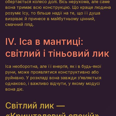
обертається колесо долі. Вісь нерухома, але саме
вона тримає всю конструкцію. Що краще людина
розуміє Ісу, то більше надії на те, що її душа
визріває й принесе в майбутньому цінний,
смачний плід.
IV. Іса в мантиці:
світлий і тіньовий лик
Іса необоротна, але її енергія, як і в будь-якої
руни, може проявлятися конструктивно або
руйнівно. У розкладі вона завжди з’являється
однаково, і важливо відчути, у якому модусі
вона діє.
Світлий лик —