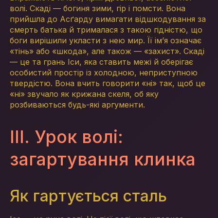
волі. Скаді — богиня зими, гір і помсти. Вона
прийшла до Асґарду вимагати відшкодування за
смерть батька й трималася з такою гідністю, що
боги вирішили укласти з нею мир. Її ім’я означає
«тінь» або «шкода», але також — «захист». Скаді
— це та грань Іси, яка ставить межі й оберігає
особистий простір із холодною, неприступною
твердістю. Вона вчить говорити «ні» так, щоб це
«ні» звучало як крижана скеля, об яку
розбиваються будь-які аргументи.
III. Урок волі:
загартування клинка
Як гартується сталь