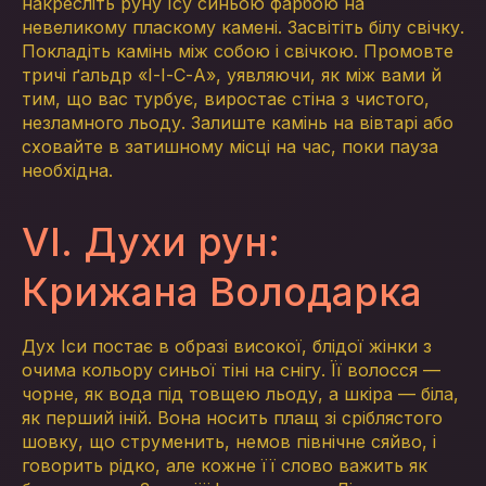
накресліть руну Ісу синьою фарбою на
невеликому пласкому камені. Засвітіть білу свічку.
Покладіть камінь між собою і свічкою. Промовте
тричі ґальдр «І-І-С-А», уявляючи, як між вами й
тим, що вас турбує, виростає стіна з чистого,
незламного льоду. Залиште камінь на вівтарі або
сховайте в затишному місці на час, поки пауза
необхідна.
VI. Духи рун:
Крижана Володарка
Дух Іси постає в образі високої, блідої жінки з
очима кольору синьої тіні на снігу. Її волосся —
чорне, як вода під товщею льоду, а шкіра — біла,
як перший іній. Вона носить плащ зі сріблястого
шовку, що струменить, немов північне сяйво, і
говорить рідко, але кожне її слово важить як