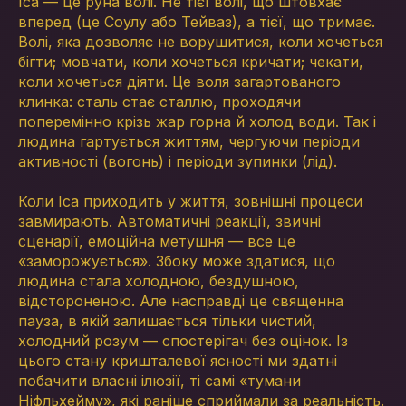
Іса — це руна волі. Не тієї волі, що штовхає
вперед (це Соулу або Тейваз), а тієї, що тримає.
Волі, яка дозволяє не ворушитися, коли хочеться
бігти; мовчати, коли хочеться кричати; чекати,
коли хочеться діяти. Це воля загартованого
клинка: сталь стає сталлю, проходячи
поперемінно крізь жар горна й холод води. Так і
людина гартується життям, чергуючи періоди
активності (вогонь) і періоди зупинки (лід).
Коли Іса приходить у життя, зовнішні процеси
завмирають. Автоматичні реакції, звичні
сценарії, емоційна метушня — все це
«заморожується». Збоку може здатися, що
людина стала холодною, бездушною,
відстороненою. Але насправді це священна
пауза, в якій залишається тільки чистий,
холодний розум — спостерігач без оцінок. Із
цього стану кришталевої ясності ми здатні
побачити власні ілюзії, ті самі «тумани
Ніфльхейму», які раніше сприймали за реальність.