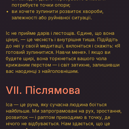
потребуєте точки опори;
ви хочете зупинити розвиток хвороби,
залежності або руйнівної ситуації.
Іс не прийме дарів і лестощів. Єдине, що вона
цінує, — це чесність і внутрішня тиша. Підійдіть
до неї у своїй медитації, вклоніться і скажіть: «Я
готовий зупинитися. Навчи мене». І якщо ви
будете щирі, вона торкнеться вашого чола
крижаним перстом — і світ затихне, залишивши
вас наодинці з найголовнішим.
VII. Післямова
Іса — це руна, яку сучасна людина боїться
найбільше. Ми запрограмовані на рух, зростання,
розвиток — і раптом приходимо в точку, де
нічого не відбувається. Нам здається, що це