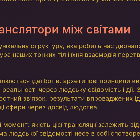
анслятори між світами
унікальну структуру, яка робить нас двона
ура наших тонких тіл і їхня взаємодія пере
.
ілюються ідеї богів, архетипові принципи в
 реальності через людську свідомість і дії.
ротний зв’язок, результати впроваджених і
щі сфери через досвід людства.
момент: якість цієї трансляції залежить від
а людської свідомості несе в собі спотворе