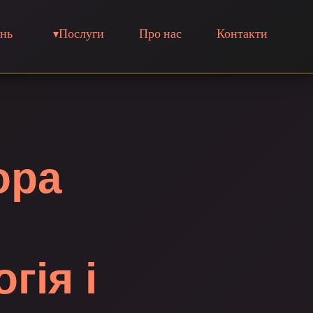
ань
Послуги
Про нас
Контакти
ора
гія і