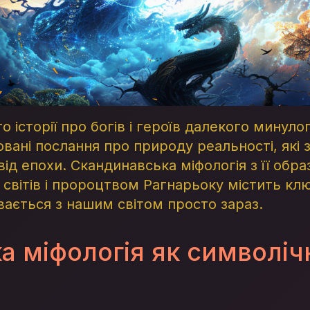
 історії про богів і героїв далекого минуло
овані послання про природу реальності, які
д епохи. Скандинавська міфологія з її обра
и світів і пророцтвом Рагнарьоку містить клю
вається з нашим світом просто зараз.
а міфологія як символіч