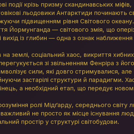
ві події крізь призму скандинавських міфів,
овікові льодовики Антарктиди починають сві
ожуючи підвищенням рівня Світового океану.
ття Йормунганда — світового змія, що опері
 вихід із глибин — одна з ознак наближення
 на землі, соціальний хаос, викриття хибних 
ерегукується зі звільненням Фенріра з його
мволізує сили, які довго стримувалися, але
йнуючи застарілі структури й парадигми. Ха
інець, а необхідний етап, що передує новом
озуміння ролі Мідґарду, середнього світу л
 важливий не просто як місце існування люд
льний простір у структурі світобудови.