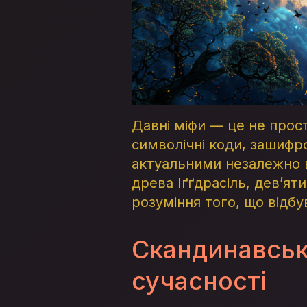
Давні міфи — це не просто
символічні коди, зашифр
актуальними незалежно ві
древа Іґґдрасіль, дев’ят
розуміння того, що відбу
Скандинавськ
сучасності