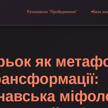
Руношкола "Пробудження"
База зн
рьок як метаф
рансформації:
авська міфоло