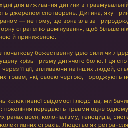
хідні для виживання дитини в травмувальній 
ють джерелом спотворень. Дитина, яку при
аном — не тому, що вона зла за природою, 
орну стратегію домінування, щоб більше ні
дною й приниженою.
 початкову божественну ідею сили чи лідерс
ущену крізь призму дитячого болю. І ця сп
ті через її дії, впливаючи на інших людей, с
их травм, які, своєю чергою, породжують н
ь колективної свідомості людства, ми бач
 покоління передають травми одне одному,
х ранах воєн, колоніалізму, геноцидів, сис
ї колективних страхів. Людство як ретрансл