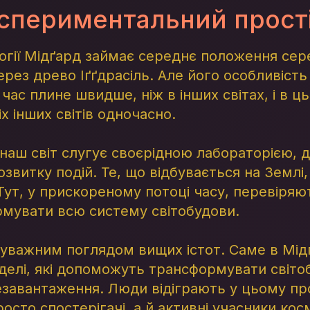
кспериментальний прост
огії Мідґард займає середнє положення сер
 через древо Іґґдрасіль. Але його особливість
час плине швидше, ніж в інших світах, і в ць
х інших світів одночасно.
і наш світ слугує своєрідною лабораторією,
розвитку подій. Те, що відбувається на Землі
Тут, у прискореному потоці часу, перевіряють
мувати всю систему світобудови.
д уважним поглядом вищих істот. Саме в Мід
делі, які допоможуть трансформувати світо
завантаження. Люди відіграють у цьому пр
сто спостерігачі, а й активні учасники кос