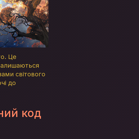
го. Це
 залишаються
зами світового
чі до
ний код