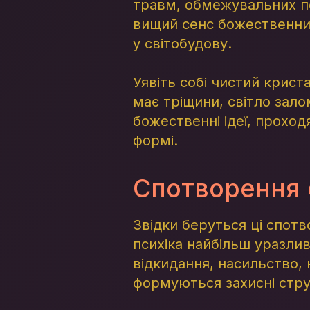
травм, обмежувальних пе
вищий сенс божественних
у світобудову.
Уявіть собі чистий крист
має тріщини, світло зал
божественні ідеї, проход
формі.
Спотворення с
Звідки беруться ці спот
психіка найбільш уразли
відкидання, насильство,
формуються захисні стру