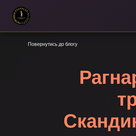
Повернутись до блогу
Рагна
т
Скандин