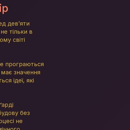
ір
ед дев’яти
 не тільки в
ому світі
 де програються
, має значення
ся ідеї, які
ґарді
будову без
оцесі не
мічного