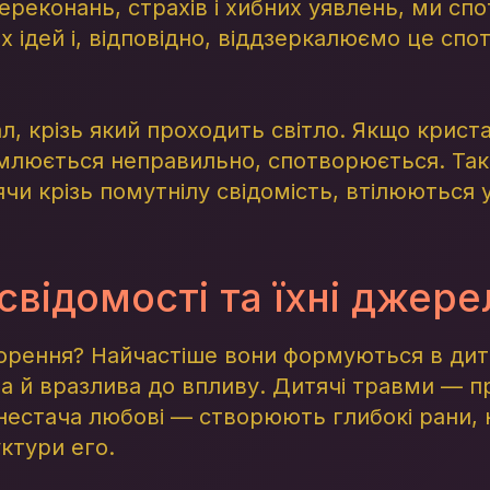
реконань, страхів і хибних уявлень, ми с
 ідей і, відповідно, віддзеркалюємо це спо
ал, крізь який проходить світло. Якщо крист
омлюється неправильно, спотворюється. Так
ячи крізь помутнілу свідомість, втілюються 
відомості та їхні джере
ворення? Найчастіше вони формуються в дит
ва й вразлива до впливу. Дитячі травми — 
 нестача любові — створюють глибокі рани, 
ктури его.