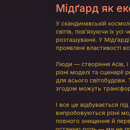
Мідґард як е
У скандинавській космол
світів, пов’язуючи їх усі
розташуванні. У Мідґарді 
проявлені властивості всі
Люди — створіння Асів, 
різні моделі та сценарії 
для всього світобудови. 
згодом можуть трансфор
І все це відбувається пі
випробовуються різні мо
повного знищення й пере
останню роль — ми не про