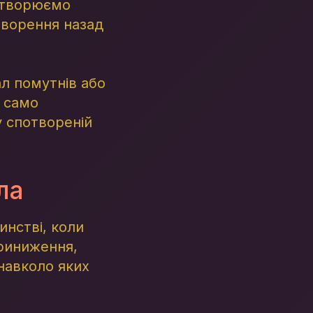
потворюємо
творення назад
ал помутнів або
 само
у спотвореній
ла
инстві, коли
приниження,
навколо яких