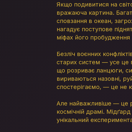
Якщо подивитися на світо
вражаюча картина. Багат
сповзання в океан, загр
нагадує поступове підня
міфах його пробудження і
Безліч воєнних конфліктів
старих систем — усе це п
що розриває ланцюги, си
вириваються назовні, ру
спостерігаємо, — це не к
Але найважливіше — це р
космічній драмі. Мідґард
унікальний експеримента