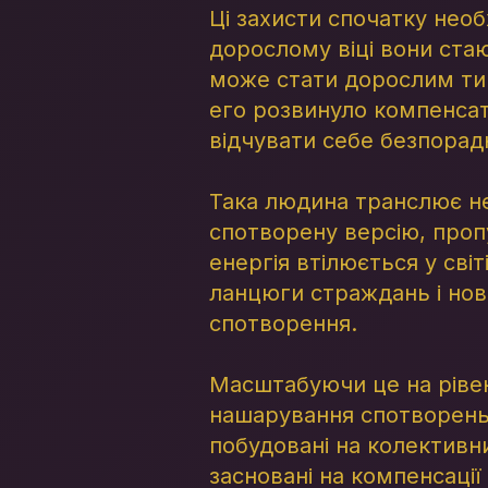
Ці захисти спочатку необ
дорослому віці вони ста
може стати дорослим тир
его розвинуло компенсат
відчувати себе безпора
Така людина транслює не
спотворену версію, проп
енергія втілюється у сві
ланцюги страждань і нов
спотворення.
Масштабуючи це на рівен
нашарування спотворень:
побудовані на колективни
засновані на компенсаці