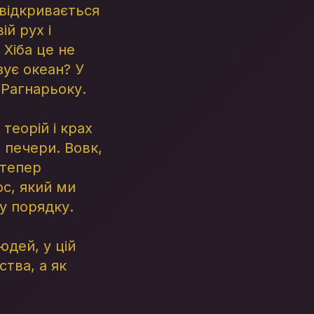
 відкривається
й рух і
 Хіба це не
зує океан? У
 Рагнарьоку.
теорій і крах
 печери. Вовк,
 тепер
ос, який ми
у порядку.
юдей, у цій
ства, а як