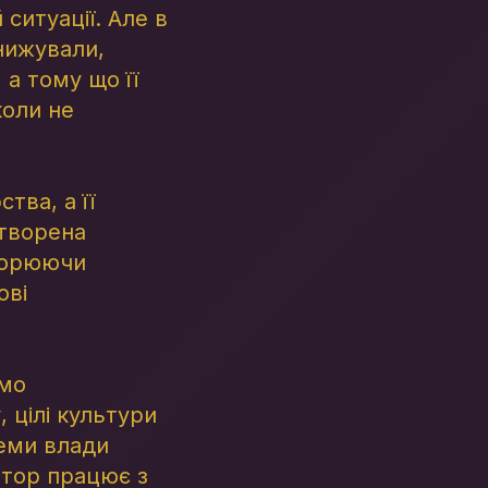
ситуації. Але в
нижували,
а тому що її
коли не
тва, а її
отворена
творюючи
ові
имо
 цілі культури
теми влади
ятор працює з