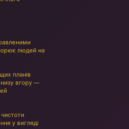
правленими
творює людей на
ищих планів
 Знизу вгору —
дей
 чистоти
ння у вигляді