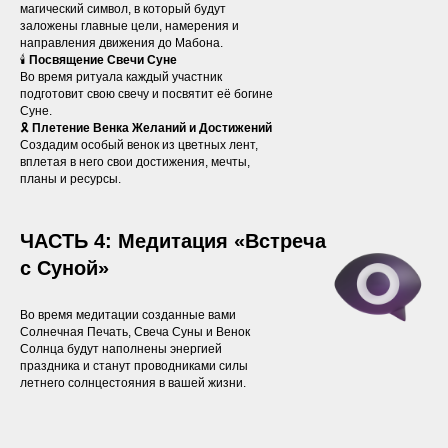
магический символ, в который будут
заложены главные цели, намерения и
направления движения до Мабона.
🕯️
Посвящение Свечи Суне
Во время ритуала каждый участник
подготовит свою свечу и посвятит её богине
Суне.
🎗️
Плетение Венка Желаний и Достижений
Создадим особый венок из цветных лент,
вплетая в него свои достижения, мечты,
планы и ресурсы.
ЧАСТЬ 4: Медитация «Встреча
с Суной»
Во время медитации созданные вами
Солнечная Печать, Свеча Суны и Венок
Солнца будут наполнены энергией
праздника и станут проводниками силы
летнего солнцестояния в вашей жизни.